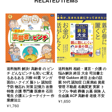
RELATED ITEMS
送料無料 解決! 高齢者 の ピン
送料無料 相続 ･ 遺言 ･ 介護 の
チ どんなピンチも笑いに変え
悩み解決 終活 大全 司法書士
るあるある 川柳 40選 マンガ
学研 Gakken 終活 お金の話
面白い クイズ 脳トレ 認知症
親 50代 認知症 口座凍結 資産
予防 物忘れ 対策 記憶力 改善
管理 不動産 名義変更 実家 ト
特徴 介護 専門書 医療本 石田
ラブル 争続 葬儀 お墓 保険 人
竜生 介護エンターテイナー 作
生会議 ACP 高齢者 老後 不安
業療法士
¥1,650
¥1,760