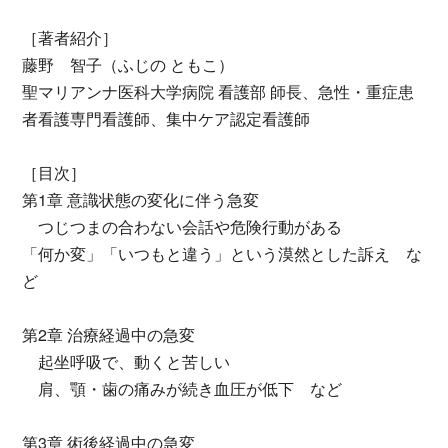
［著者紹介］
藤野 智子（ふじの ともこ）
聖マリアンナ医科大学病院 看護部 師長、急性・重症患
者看護専門看護師、集中ケア認定看護師
［目次］
第1章 意識状態の変化に伴う急変
つじつまの合わない会話や危険行動がある
「何か変」「いつもと違う」という漠然とした訴え な
ど
第2章 治療経過中の急変
起坐呼吸で、動くと苦しい
肩、顎・歯の痛みが続き血圧が低下 など
第3章 術後経過中の急変