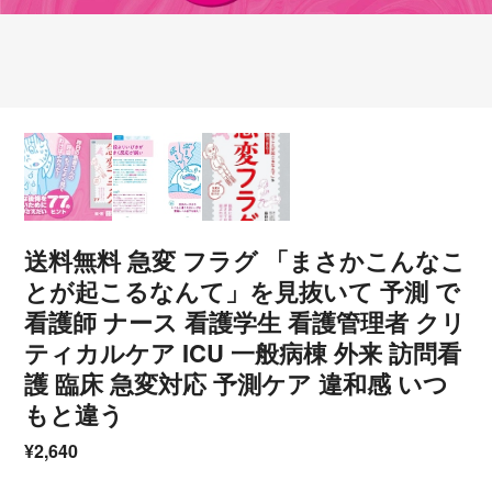
送料無料 急変 フラグ 「まさかこんなこ
とが起こるなんて」を見抜いて 予測 で
看護師 ナース 看護学生 看護管理者 クリ
ティカルケア ICU 一般病棟 外来 訪問看
護 臨床 急変対応 予測ケア 違和感 いつ
もと違う
¥2,640