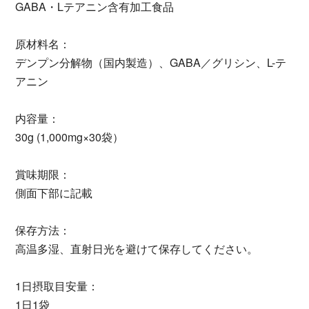
GABA・Lテアニン含有加工食品
原材料名：
デンプン分解物（国内製造）、GABA／グリシン、L-テ
アニン
内容量：
30g (1,000mg×30袋）
賞味期限：
側面下部に記載
保存方法：
高温多湿、直射日光を避けて保存してください。
1日摂取目安量：
1日1袋