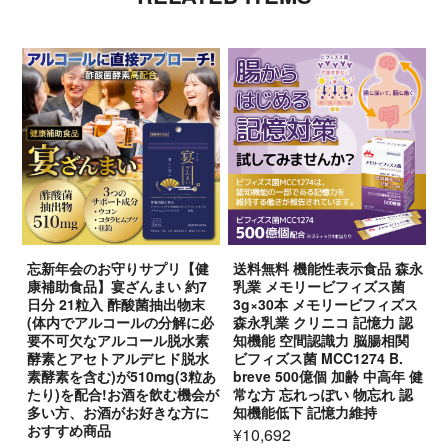
忘新年会のお守りサプリ【健
送料無料 機能性表示食品 森永
康補助食品】宴ざんまい 約7
乳業 メモリービフィズス菌
日分 21粒入 酢酸菌抽出物末
3g×30本 メモリービフィズス
(体内でアルコールの分解に必
森永乳業 クリニコ 記憶力 認
要不可欠なアルコール脱水素
知機能 空間認識力 脳腸相関
酵素とアセトアルデヒド脱水
ビフィズス菌 MCC1274 B.
素酵素を含む)が510mg(3粒あ
breve 500億個 加齢 中高年 健
たり)を配合!お酒を飲む機会が
常な方 忘れっぽい 物忘れ 認
多い方、お酒がお好きな方に
知機能低下 記憶力維持
おすすめ商品
¥10,692